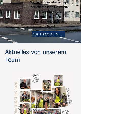
Sie finden uns ebenerdig in
der ehemaligen Gaststätte
"Zum Steintor".
Parken
können Sie 3
Stunden kostenlos am
Solebad.
Zur Praxis in Werne
Aktuelles von unserem
Team