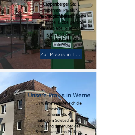
Cappenberger Str. 1
neben der Persiluhr.
Parkmöglichkeiten
finden
Sie an der Erzberger Str.,
Marienstraße, Graf-Adolf-
Str. und dem
Tobiaskaufhaus
Zur Praxis in Lünen
Unsere Praxis in Werne
In Werne befindet sich die
Praxis
an der
Lünener Str. 4
nahe dem Solebad an der
Kreuzung gegenüber des
Seniorenzentrums ProTalis.